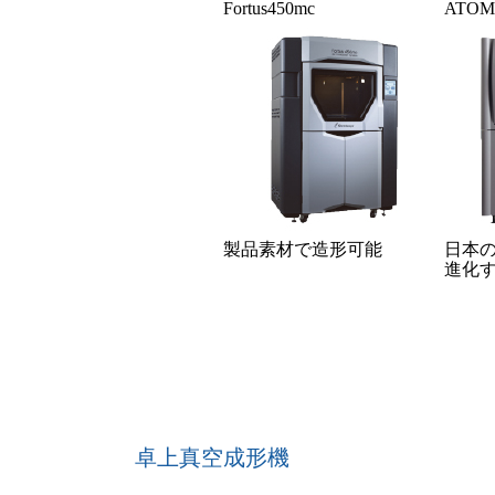
Fortus450mc
ATOM
製品素材で造形可能
日本
進化
卓上真空成形機