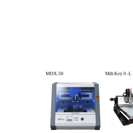
MDX-50
Mill-KeyⅡ-L