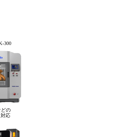
K-300
などの
に対応