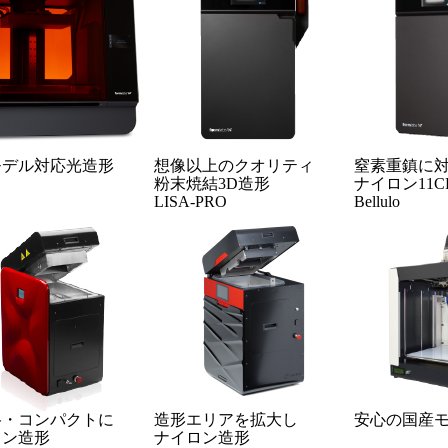
モデル対応光造形
想像以上のクオリティ
窒素重鎮に
粉末焼結3D造形
ナイロン11
LISA-PRO
Bellulo
格・コンパクトに
造形エリアを拡大し
安心の国産
ロン造形
ナイロン造形