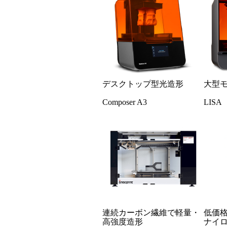
デスクトップ型光造形
大型
Composer A3
LISA
連続カーボン繊維で軽量・
低価
高強度造形
ナイ